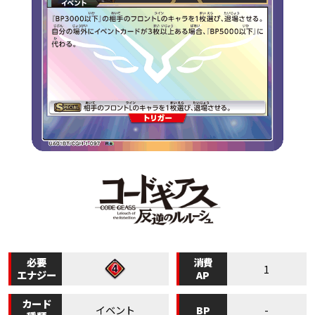
必要
消費
1
エナジー
AP
カード
BP
イベント
-