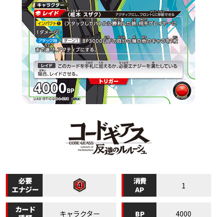
必要
消費
1
エナジー
AP
カード
BP
キャラクター
4000