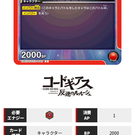
必要
消費
1
エナジー
AP
カード
BP
キャラクター
2000