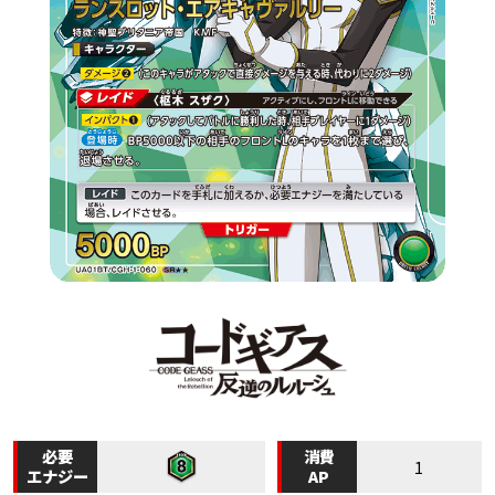
必要
消費
1
エナジー
AP