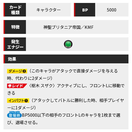
カード
BP
キャラクター
5000
種類
特徴
神聖ブリタニア帝国／KMF
発生
エナジー
効果
（このキャラがアタックで直接ダメージを与える
時、代わりに2ダメージ）
〈枢木 スザク〉アクティブにし、フロントLに移動で
きる
（アタックしてバトルに勝利した時、相手プレイヤ
ーに1ダメージ）
BP5000以下の相手のフロントLのキャラを1枚まで選
び、退場させる。