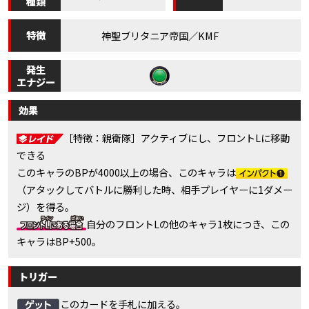
種類
特徴
神聖ブリタニア帝国／KMF
発生
エナジー
効果
［特徴：親衛隊］アクティブにし、フロントLに移動
できる
このキャラのBPが4000以上の場合、このキャラは
（アタックしてバトルに勝利した時、相手プレイヤーに1ダメー
ジ）を得る。
自分のフロントLの他のキャラ1枚につき、この
キャラはBP+500。
トリガー
このカードを手札に加える。