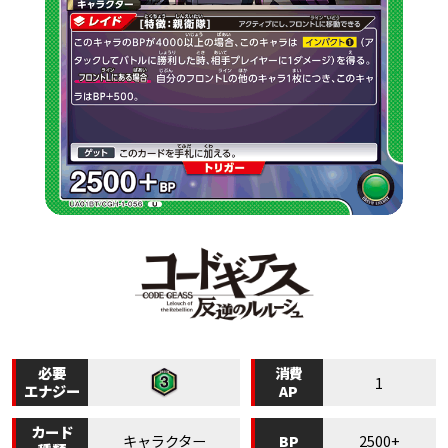
必要
消費
1
エナジー
AP
カード
BP
キャラクター
2500+