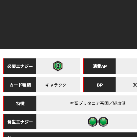
必要
エナジー
消費
AP
キャラクター
3
カード
種類
BP
神聖ブリタニア帝国／純血派
特徴
発生
エナジー