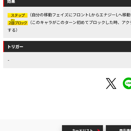
効果
（自分の移動フェイズにフロントLからエナジーLへ移動
（このキャラがこのターン初めてブロックした時、アク
する）
トリガー
-
】
カードリスト
商品情