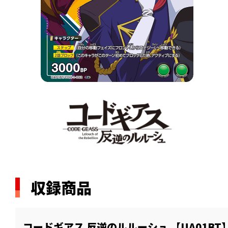
収録商品
コードギアス 反逆のルルーシュ 【UA01BT