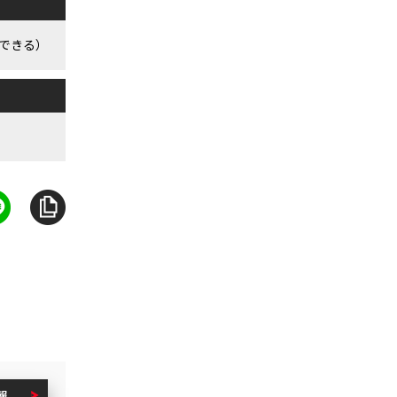
できる）
報