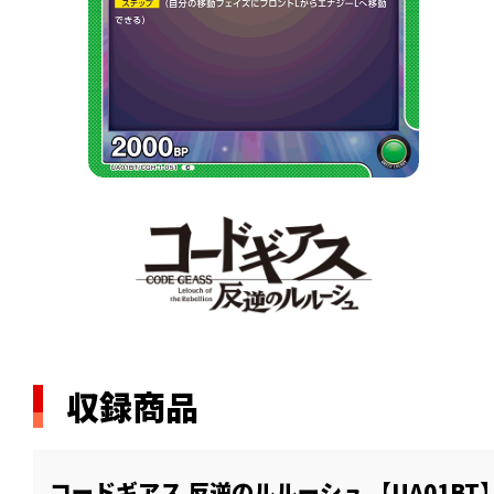
収録商品
コードギアス 反逆のルルーシュ 【UA01BT