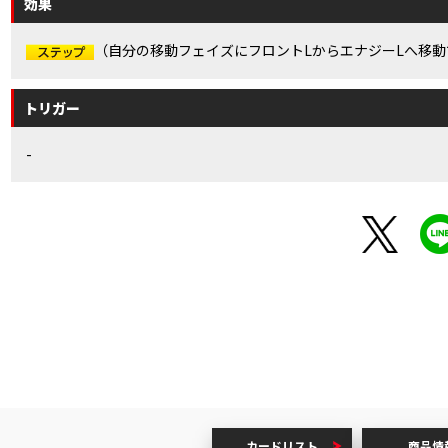
効果
（自分の移動フェイズにフロントLからエナジーLへ移動
トリガー
-
】
カードリスト
商品情