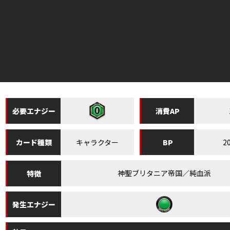
必要
エナジー
消費
AP
キャラクター
2
カード
種類
BP
神聖ブリタニア帝国／純血派
特徴
発生
エナジー