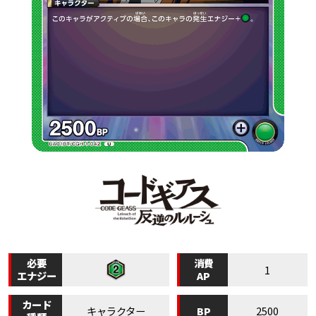
必要
消費
1
エナジー
AP
カード
BP
キャラクター
2500