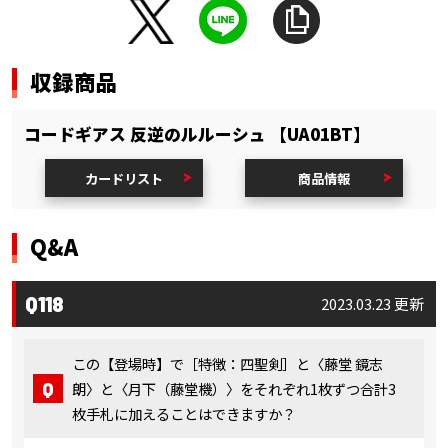
収録商品
コードギアス 反逆のルルーシュ 【UA01BT】
カードリスト
商品情報
Q&A
Q118
2023.03.23 更新
この【登場時】で［特徴：四聖剣］と〈藤堂 鏡志
朗〉と〈月下（藤堂機）〉をそれぞれ1枚ずつ合計3
枚手札に加えることはできますか？