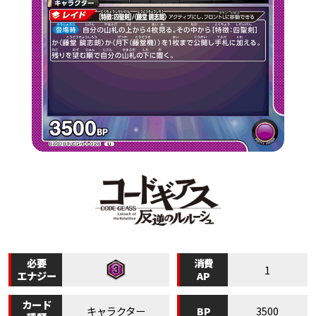
必要
消費
1
エナジー
AP
カード
BP
キャラクター
3500