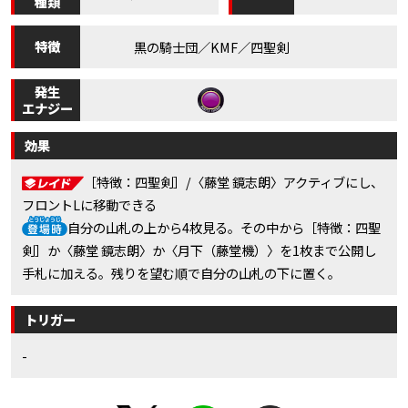
種類
特徴
黒の騎士団／KMF／四聖剣
発生
エナジー
効果
［特徴：四聖剣］/〈藤堂 鏡志朗〉アクティブにし、
フロントLに移動できる
自分の山札の上から4枚見る。その中から［特徴：四聖
剣］か〈藤堂 鏡志朗〉か〈月下（藤堂機）〉を1枚まで公開し
手札に加える。残りを望む順で自分の山札の下に置く。
トリガー
-