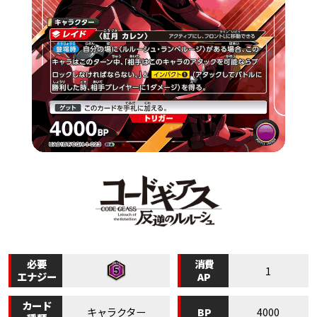
必要
消費
1
エナジー
AP
カード
BP
キャラクター
4000