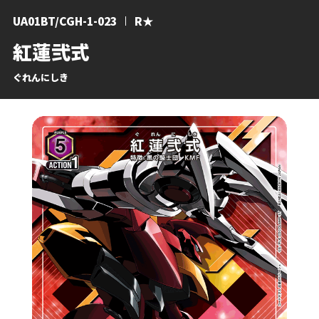
UA01BT/CGH-1-023
R★
紅蓮弐式
ぐれんにしき