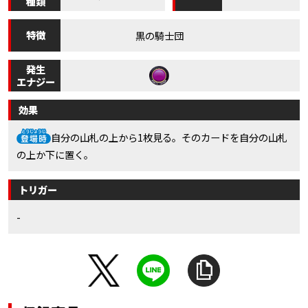
種類
特徴
黒の騎士団
発生
エナジー
効果
自分の山札の上から1枚見る。そのカードを自分の山札
の上か下に置く。
トリガー
-