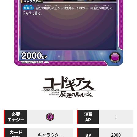
必要
消費
1
エナジー
AP
カード
BP
キャラクター
2000