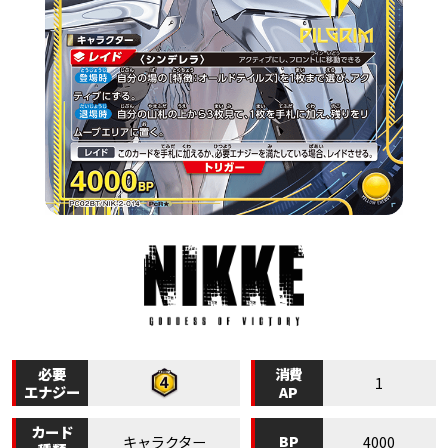
必要
消費
1
エナジー
AP
カード
BP
キャラクター
4000