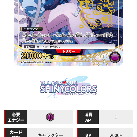
必要
消費
1
エナジー
AP
カード
BP
キャラクター
2000+