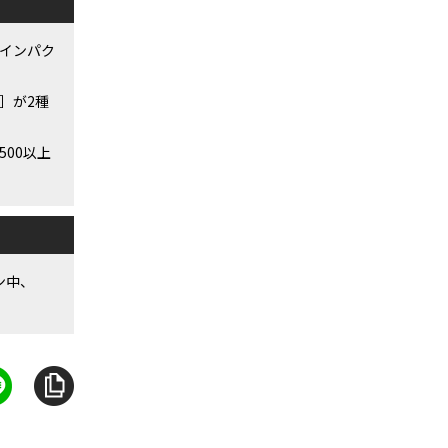
インパク
a］が2種
00以上
ン中、