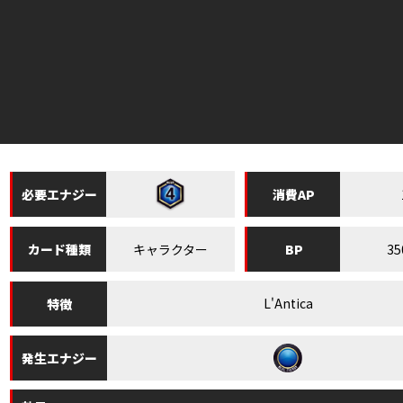
必要
エナジー
消費
AP
キャラクター
35
カード
種類
BP
L'Antica
特徴
発生
エナジー