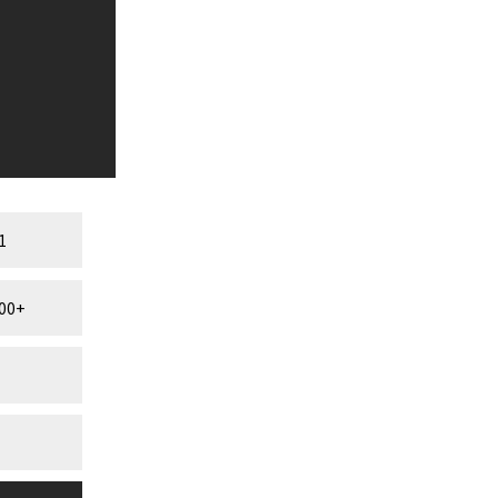
1
00+