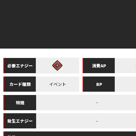
必要
エナジー
消費
AP
イベント
カード
種類
BP
-
特徴
-
発生
エナジー