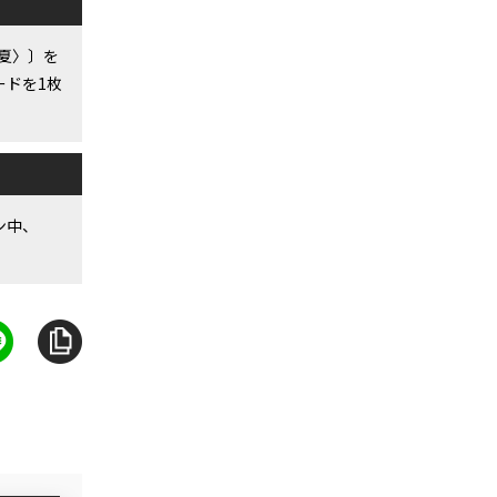
清夏〉〕を
ードを1枚
ン中、