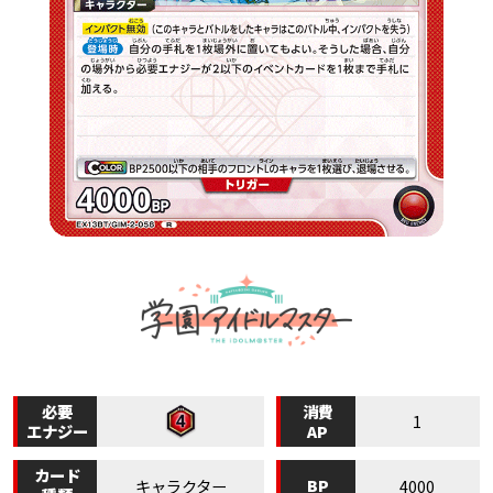
必要
消費
1
エナジー
AP
カード
BP
キャラクター
4000