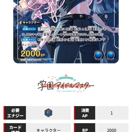
必要
消費
1
エナジー
AP
カード
BP
キャラクター
2000