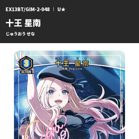
EX13BT/GIM-2-048
U★
十王 星南
じゅうおう せな