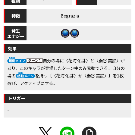
種類
特徴
Begrazia
発生
エナジー
効果
自分の場に〈花海 佑芽〉と〈秦谷 美鈴〉が
あり、このキャラが登場したターン中のみ発動できる。自分の
場の
を持つ〔〈花海 佑芽〉か〈秦谷 美鈴〉〕を1枚
選び、アクティブにする。
トリガー
-