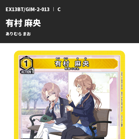
EX13BT/GIM-2-013
C
有村 麻央
ありむら まお