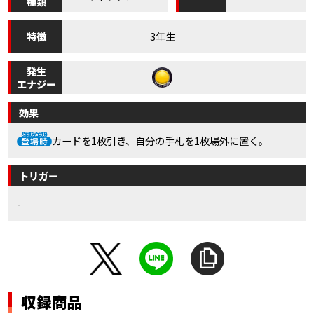
種類
特徴
3年生
発生
エナジー
効果
カードを1枚引き、自分の手札を1枚場外に置く。
トリガー
-
収録商品