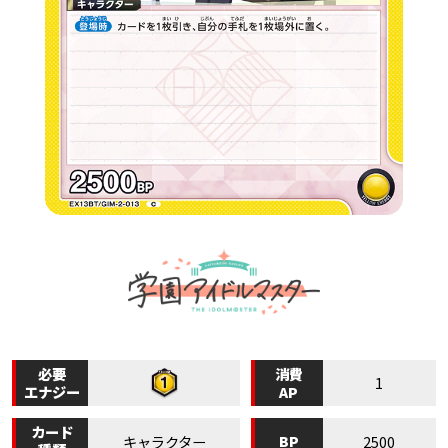
必要
消費
1
エナジー
AP
カード
BP
キャラクター
2500