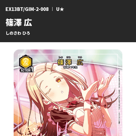
EX13BT/GIM-2-008
U★
篠澤 広
しのさわ ひろ