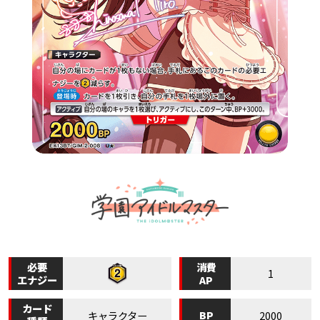
必要
消費
1
エナジー
AP
カード
BP
キャラクター
2000