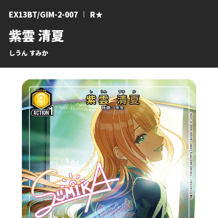
EX13BT/GIM-2-007
R★
紫雲 清夏
しうん すみか