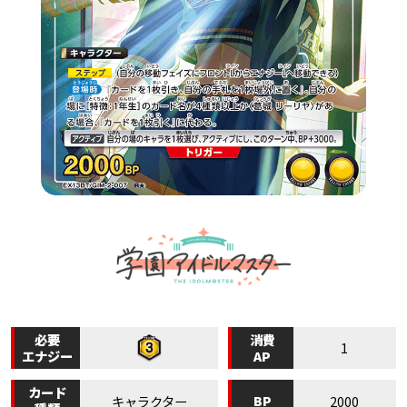
必要
消費
1
エナジー
AP
カード
BP
キャラクター
2000