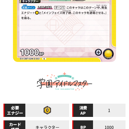
必要
消費
1
エナジー
AP
カード
BP
キャラクター
1000