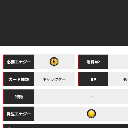
必要
エナジー
消費
AP
キャラクター
40
カード
種類
BP
-
特徴
発生
エナジー