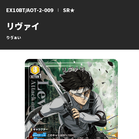
EX10BT/AOT-2-009
SR★
リヴァイ
りゔぁい