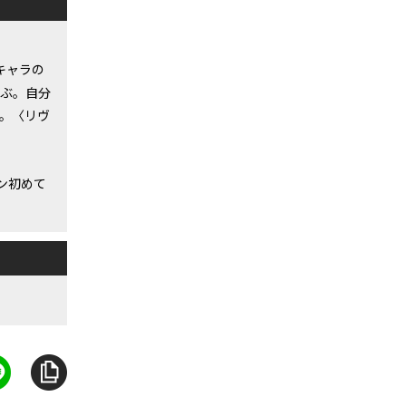
キャラの
選ぶ。自分
る。〈リヴ
ン初めて