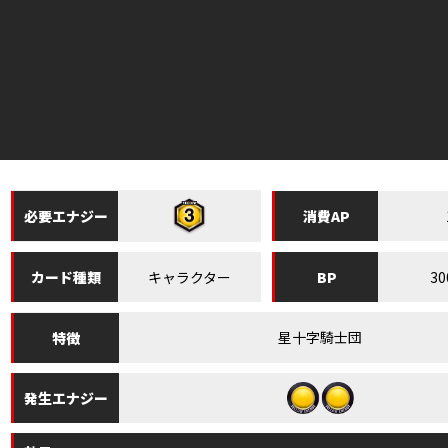
必要
エナジー
消費
AP
キャラクター
30
カード
種類
BP
星十字騎士団
特徴
発生
エナジー